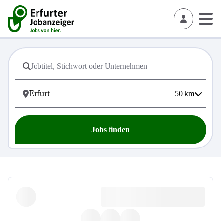
50
km
Jobs finden