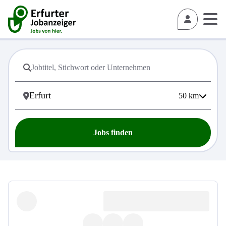
50
km
Jobs finden