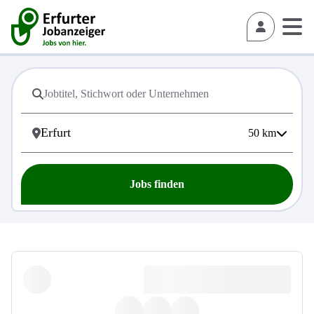
50
km
Jobs finden