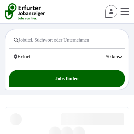
50
km
Jobs finden