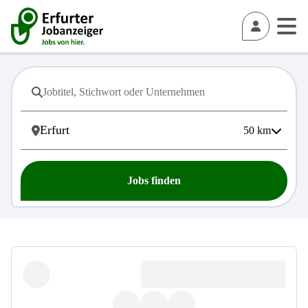
50
km
Jobs finden