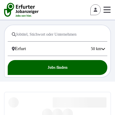
50
km
Jobs finden