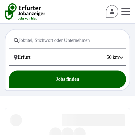
50
km
Jobs finden