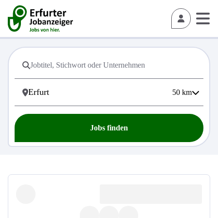
50
km
Jobs finden