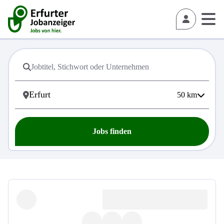
50
km
Jobs finden