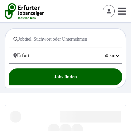
50
km
Jobs finden