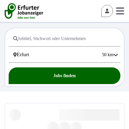
50
km
Jobs finden