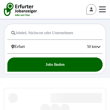
50
km
Jobs finden