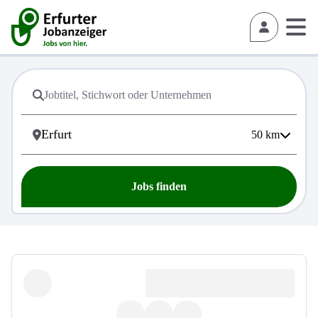
50
km
Jobs finden