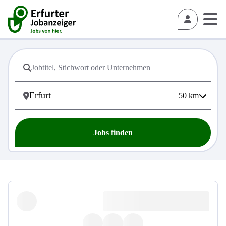
50
km
Jobs finden