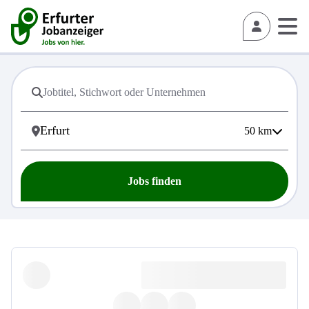
50
km
Jobs finden