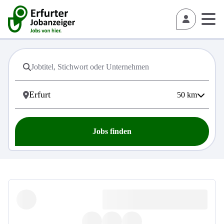
50
km
Jobs finden