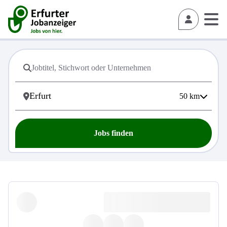
50
km
Jobs finden