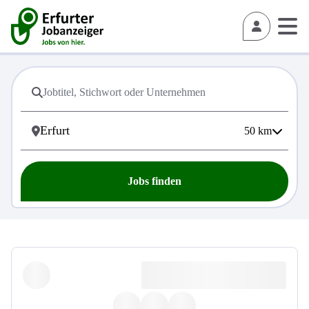
50
km
Jobs finden