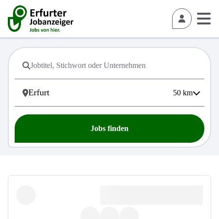
50
km
Jobs finden