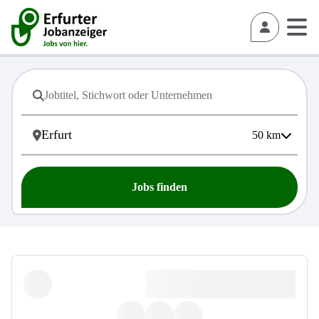
50
km
Jobs finden