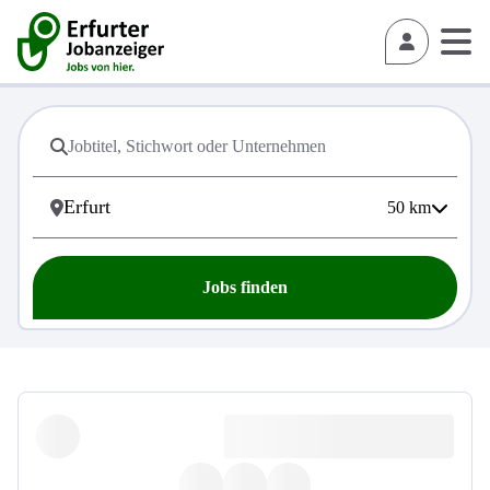
50
km
Jobs finden