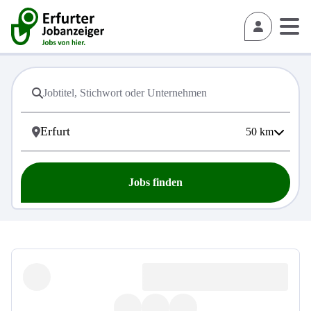
50
km
Jobs finden