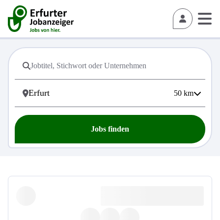
50
km
Jobs finden