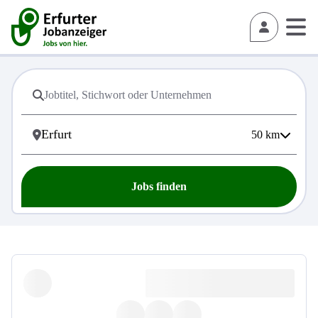
50
km
Jobs finden