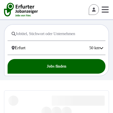
50
km
Jobs finden