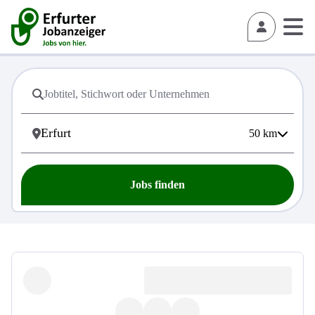
50
km
Jobs finden