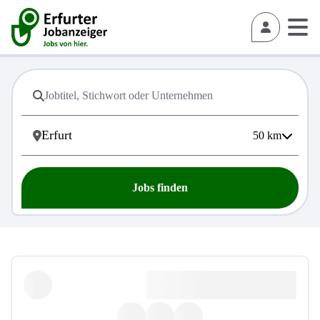
50
km
Jobs finden