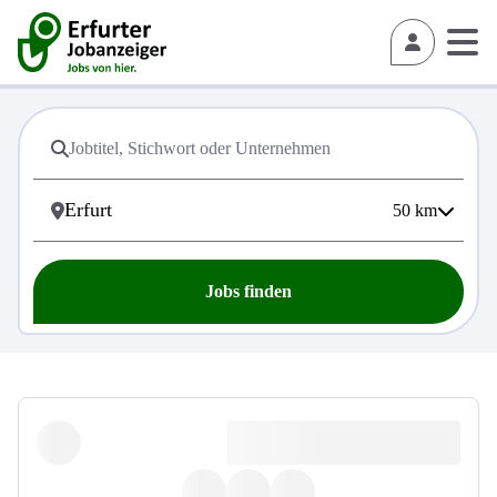
50
km
Jobs finden