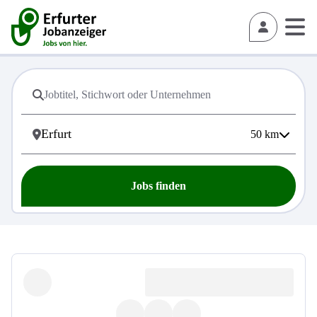
50
km
Jobs finden