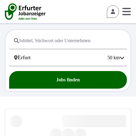
50
km
Jobs finden