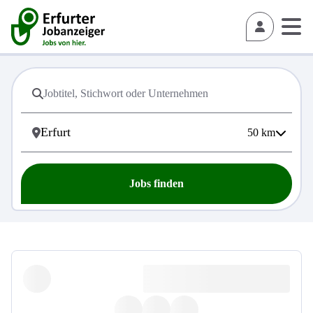
50
km
Jobs finden