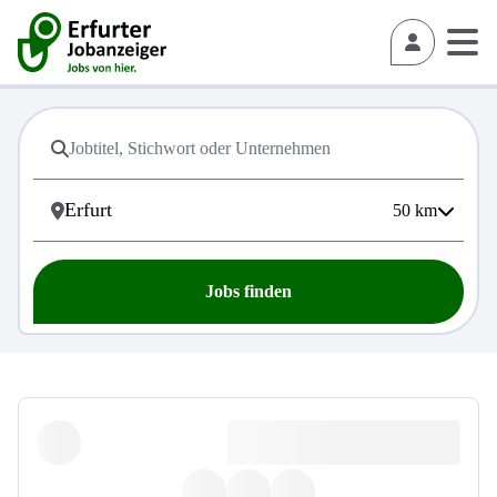
50
km
Jobs finden