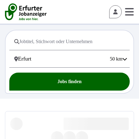
50
km
Jobs finden