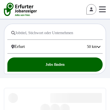
50
km
Jobs finden