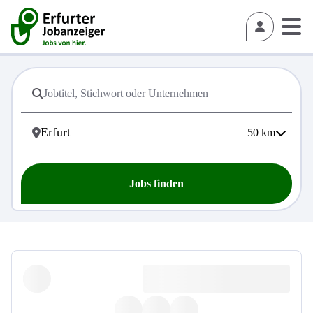
50
km
Jobs finden