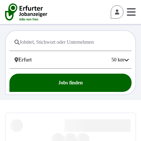
50
km
Jobs finden