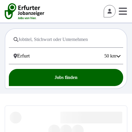
50
km
Jobs finden