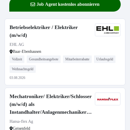
Job Agent kostenlos abonnieren
Betriebselektriker / Elektriker
(m/w/d)
EHL AG
Baar-Ebenhausen
Vollzeit
Gesundheitsangebote
Mitarbeiterrabatte
Urlaubsgeld
Weihnachtsgeld
03.08.2026
Mechatroniker/ Elektriker/Schlosser
(m/w/d) als
Instandhalter/Anlagenmechaniker
(m/w/d)
Hansa-flex Ag
Geisenfeld