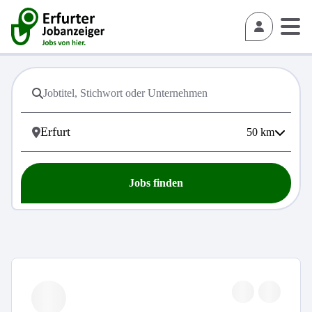
50
km
Jobs finden