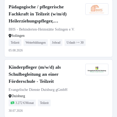
Pädagogische / pflegerische
Fachkraft in Teilzeit (w/m/d)
Heilerziehungspfleger,
Sozialarbeiter, Sozialpädagoge,
BHS - Behinderten-Heimstätte Solingen e.V.
Erzieher, Gesundheits- und
Solingen
Krankenpfleger, Altenpfleger
Teilzeit
Weiterbildungen
Jobrad
Urlaub >= 30
05.08.2026
Kinderpfleger (m/w/d) als
Schulbegleitung an einer
Förderschule - Teilzeit
Evangelische Dienste Duisburg gGmbH
Duisburg
3.272 €/Monat
Teilzeit
30.07.2026