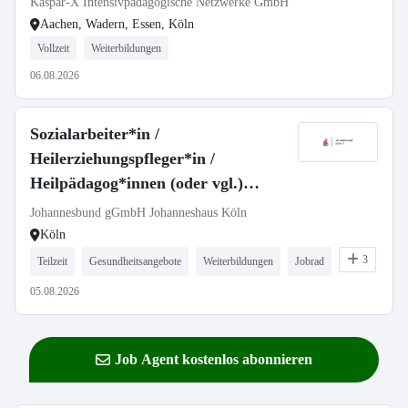
Kaspar-X Intensivpädagogische Netzwerke GmbH
Aachen, Wadern, Essen, Köln
Vollzeit
Weiterbildungen
06.08.2026
Sozialarbeiter*in /
Heilerziehungspfleger*in /
Heilpädagog*innen (oder vgl.)
(m/w/d)
Johannesbund gGmbH Johanneshaus Köln
Köln
3
Teilzeit
Gesundheitsangebote
Weiterbildungen
Jobrad
05.08.2026
Job Agent kostenlos abonnieren