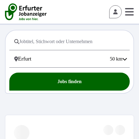
50
km
Jobs finden