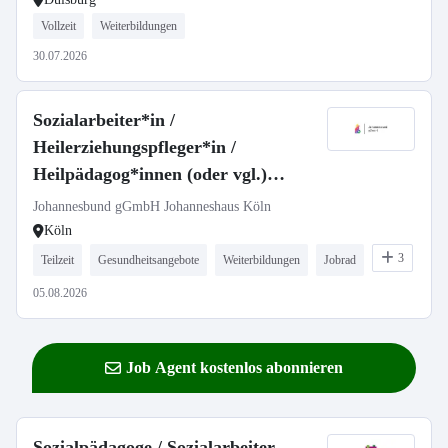
Vollzeit
Weiterbildungen
30.07.2026
Sozialarbeiter*in /
Heilerziehungspfleger*in /
Heilpädagog*innen (oder vgl.)
(m/w/d)
Johannesbund gGmbH Johanneshaus Köln
Köln
3
Teilzeit
Gesundheitsangebote
Weiterbildungen
Jobrad
05.08.2026
Job Agent kostenlos abonnieren
Sozialpädagoge / Sozialarbeiter