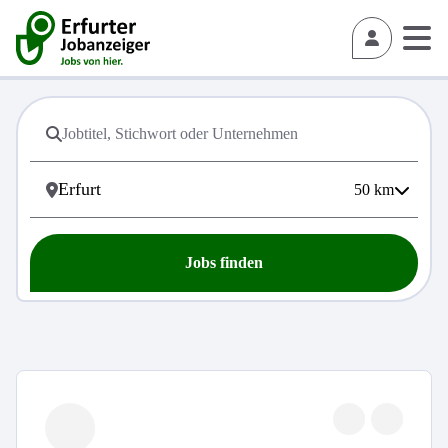
50
km
Jobs finden