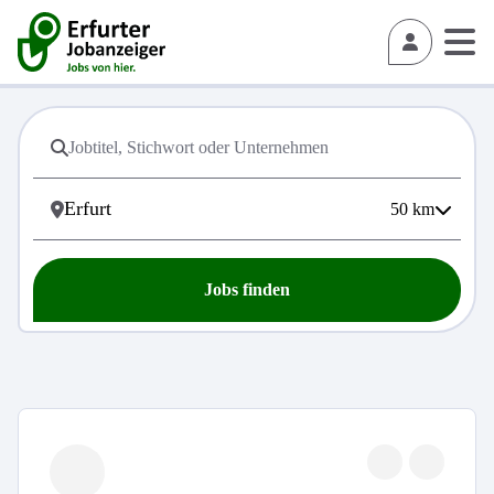
50
km
Jobs finden