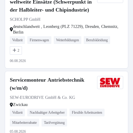
weltweite Einsätze (Schwerpunkt in
der Halbleiter- und Chipindustrie)
SCHOLPP GmbH
deutschlandweit , Leonberg (PLZ 71229), Dresden, Chemnitz,
Berlin
Vollzeit
Firmenwagen
Weiterbildungen
Berufskleidung
2
06.08.2026
Servicemonteur Antriebstechnik
(w/m/d)
SEW-EURODRIVE GmbH & Co. KG
Zwickau
Vollzeit
Nachhaltiger Arbeitgeber
Flexible Arbeitszeiten
Mitarbeiterrabatte
Tarifvergütung
05.08.2026