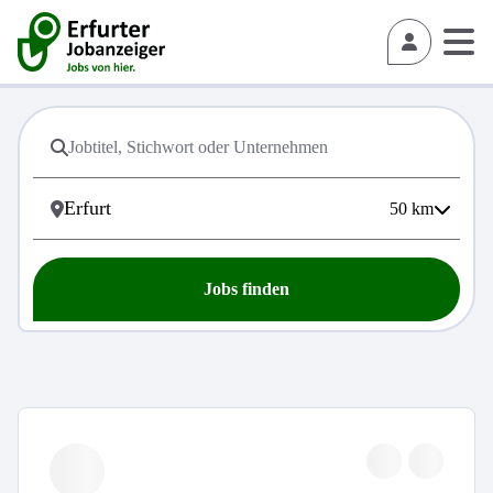
50
km
Jobs finden