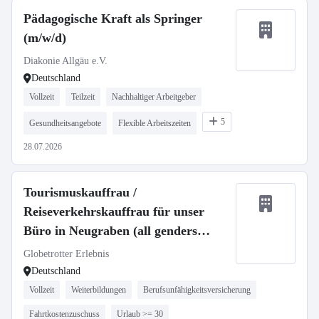
Pädagogische Kraft als Springer
(m/w/d)
Diakonie Allgäu e.V.
Deutschland
Vollzeit
Teilzeit
Nachhaltiger Arbeitgeber
5
Gesundheitsangebote
Flexible Arbeitszeiten
28.07.2026
Tourismuskauffrau /
Reiseverkehrskauffrau für unser
Büro in Neugraben (all genders
welcome)
Globetrotter Erlebnis
Deutschland
Vollzeit
Weiterbildungen
Berufsunfähigkeitsversicherung
Fahrtkostenzuschuss
Urlaub >= 30