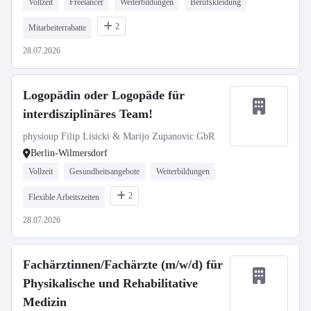
Vollzeit
Freelancer
Weiterbildungen
Berufskleidung
2
Mitarbeiterrabatte
28.07.2026
Logopädin oder Logopäde für
interdisziplinäres Team!
physioup Filip Lisicki & Marijo Zupanovic GbR
Berlin-Wilmersdorf
Vollzeit
Gesundheitsangebote
Weiterbildungen
2
Flexible Arbeitszeiten
28.07.2026
Fachärztinnen/Fachärzte (m/w/d) für
Physikalische und Rehabilitative
Medizin