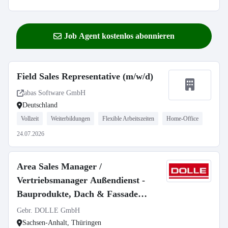
Job Agent kostenlos abonnieren
Field Sales Representative (m/w/d)
abas Software GmbH
Deutschland
Vollzeit
Weiterbildungen
Flexible Arbeitszeiten
Home-Office
24.07.2026
Area Sales Manager /
Vertriebsmanager Außendienst -
Bauprodukte, Dach & Fassade
(m/w/d)
Gebr. DOLLE GmbH
Sachsen-Anhalt, Thüringen