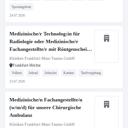
Sportangebote
24.07.2026
Medizinische/r Technolog:in für
Radiologie oder Medizinische/r
Fachangestellte/r mit Röntgenschein
(m/w/d)
Kliniken Frankfurt-Main-Taunus GmbH
Frankfurt-Höchst
Vollzeit
Jobrad
Jobticket
Kantine
Tarifvergütung
25.07.2026
Medizinische/n Fachangestellte/n
(w/m/d) für unsere Chirurgische
Ambulanz
Kliniken Frankfurt-Main-Taunus GmbH