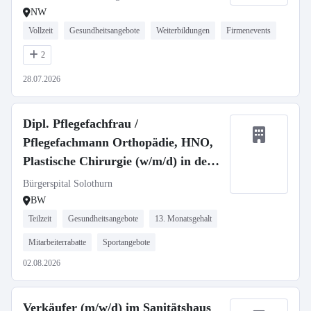
NW
Vollzeit
Gesundheitsangebote
Weiterbildungen
Firmenevents
2
28.07.2026
Dipl. Pflegefachfrau /
Pflegefachmann Orthopädie, HNO,
Plastische Chirurgie (w/m/d) in der
Schweiz
Bürgerspital Solothurn
BW
Teilzeit
Gesundheitsangebote
13. Monatsgehalt
Mitarbeiterrabatte
Sportangebote
02.08.2026
Verkäufer (m/w/d) im Sanitätshaus