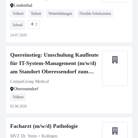
Lindenthal
Vollzeit
Teilzeit
Weiterbildungen
Flexible Arbeitszeiten
2
Jobrad
24.07.2026
Quereinstieg: Umschulung Kaufleute
für IT-System-Management (m/w/d)
am Standort Oberessendorf zum
01.09.2026
CompuGroup Medical
Oberessendorf
Vollzeit
02.08.2026
Facharzt (m/w/d) Pathologie
MVZ Dr. Stein + Kollegen