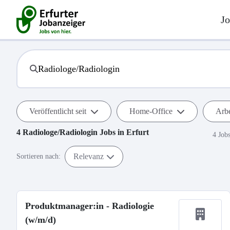
Jo
Veröffentlicht seit
Home-Office
Arbe
4
Radiologe/Radiologin
Jobs in
Erfurt
4 Job
Relevanz
Sortieren nach:
Produktmanager:in - Radiologie
(w/m/d)