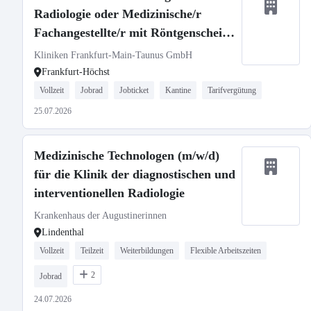
Radiologie oder Medizinische/r
Fachangestellte/r mit Röntgenschein
(m/w/d)
Kliniken Frankfurt-Main-Taunus GmbH
Frankfurt-Höchst
Vollzeit
Jobrad
Jobticket
Kantine
Tarifvergütung
25.07.2026
Medizinische Technologen (m/w/d)
für die Klinik der diagnostischen und
interventionellen Radiologie
Krankenhaus der Augustinerinnen
Lindenthal
Vollzeit
Teilzeit
Weiterbildungen
Flexible Arbeitszeiten
2
Jobrad
24.07.2026