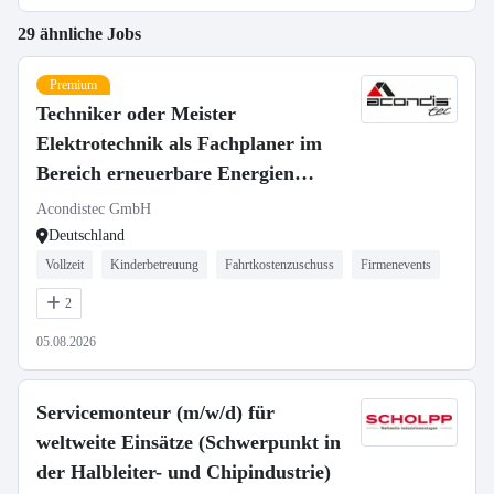
29 ähnliche Jobs
Premium
Techniker oder Meister
Elektrotechnik als Fachplaner im
Bereich erneuerbare Energien
(m/w/d)
Acondistec GmbH
Deutschland
Vollzeit
Kinderbetreuung
Fahrtkostenzuschuss
Firmenevents
2
05.08.2026
Servicemonteur (m/w/d) für
weltweite Einsätze (Schwerpunkt in
der Halbleiter- und Chipindustrie)