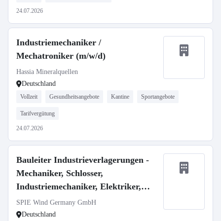
24.07.2026
Industriemechaniker /
Mechatroniker (m/w/d)
Hassia Mineralquellen
Deutschland
Vollzeit
Gesundheitsangebote
Kantine
Sportangebote
Tarifvergütung
24.07.2026
Bauleiter Industrieverlagerungen -
Mechaniker, Schlosser,
Industriemechaniker, Elektriker,
Techniker m/w/d
SPIE Wind Germany GmbH
Deutschland