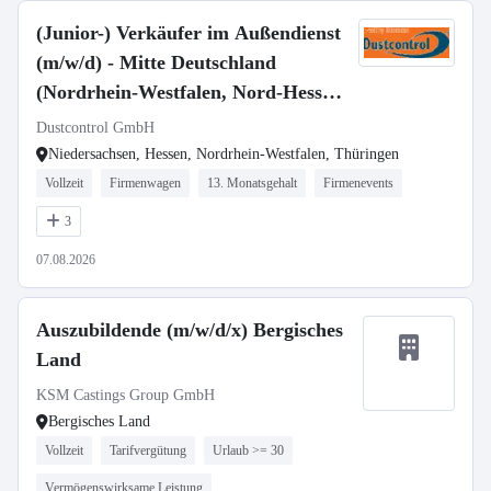
(Junior-) Verkäufer im Außendienst
(m/w/d) - Mitte Deutschland
(Nordrhein-Westfalen, Nord-Hessen,
Thüringen, Sachsen)
Dustcontrol GmbH
Niedersachsen, Hessen, Nordrhein-Westfalen, Thüringen
Vollzeit
Firmenwagen
13. Monatsgehalt
Firmenevents
3
07.08.2026
Auszubildende (m/w/d/x) Bergisches
Land
KSM Castings Group GmbH
Bergisches Land
Vollzeit
Tarifvergütung
Urlaub >= 30
Vermögenswirksame Leistung