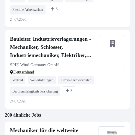
6
Flexible Arbeitszeiten
24.07.2026
Bauleiter Industrieverlagerungen -
Mechaniker, Schlosser,
Industriemechaniker, Elektriker,
Techniker m/w/d
SPIE Wind Germany GmbH
Deutschland
Vollzeit
Weiterbildungen
Flexible Arbeitszeiten
3
Berufsunfähigkeitsversicherung
24.07.2026
200 ähnliche Jobs
Mechaniker für die weltweite